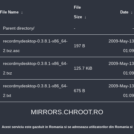
File
File Name
↓
Date
↓
Size
↓
Parent directory/
-
-
recordmydesktop-0.3.8.1-x86_64-
2009-May-13
197 B
2.txz.asc
01:09
recordmydesktop-0.3.8.1-x86_64-
2009-May-13
125.7 KiB
2.txz
01:09
recordmydesktop-0.3.8.1-x86_64-
2009-May-13
675 B
2.txt
01:09
MIRRORS.CHROOT.RO
Acest serviciu este gazduit in Romania si se adreseaza utilizatorilor din Romania si