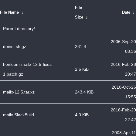
File
File Name
↓
Date
↓
Size
↓
Parent directory/
-
-
2006-Sep-20
doinst.sh.gz
281 B
08:36
heirloom-mailx-12.5-fixes-
2016-Feb-28
2.6 KiB
1.patch.gz
20:47
2010-Oct-26
mailx-12.5.tar.xz
243.4 KiB
15:55
2016-Feb-29
mailx.SlackBuild
4.0 KiB
22:42
2008-Apr-11