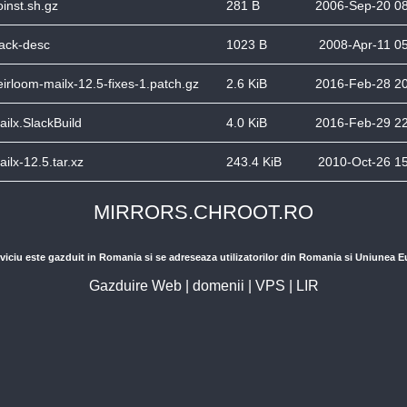
oinst.sh.gz
281 B
2006-Sep-20 0
lack-desc
1023 B
2008-Apr-11 0
eirloom-mailx-12.5-fixes-1.patch.gz
2.6 KiB
2016-Feb-28 2
ailx.SlackBuild
4.0 KiB
2016-Feb-29 2
ailx-12.5.tar.xz
243.4 KiB
2010-Oct-26 1
MIRRORS.CHROOT.RO
viciu este gazduit in Romania si se adreseaza utilizatorilor din Romania si Uniunea 
Gazduire Web
|
domenii
|
VPS
|
LIR