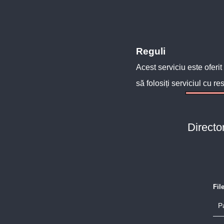
Reguli
Acest serviciu este oferit
să folosiți serviciul cu re
Directo
Fil
P