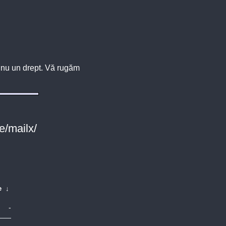
u, nu un drept. Vă rugăm
e/mailx/
e
↓
-