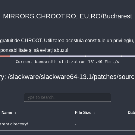
MIRRORS.CHROOT.RO, EU,RO/Bucharest
 gratuit de
CHROOT
. Utilizarea acestuia constituie un privilegi
sponsabilitate și să evitați abuzul.
ry: /slackware/slackware64-13.1/patches/sourc
e Name
↓
File Size
↓
Dat
arent directory/
-