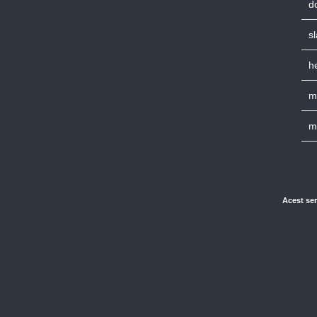
d
s
h
m
m
Acest ser