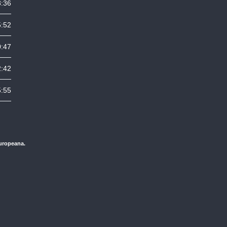
8:36
5:52
0:47
2:42
5:55
Europeana.