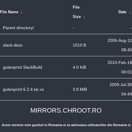
File
File Name
↓
Date
↓
Size
↓
Parent directory/
-
-
2006-Aug-12
slack-desc
1010 B
08:40
2010-Feb-18
gutenprint.SlackBuild
4.0 KiB
00:01
2009-Jul-30
gutenprint-5.2.4.tar.xz
3.8 MiB
04:49
MIRRORS.CHROOT.RO
Acest serviciu este gazduit in Romania si se adreseaza utilizatorilor din Romania si