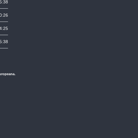
5:38
0:26
4:25
5:38
Europeana.