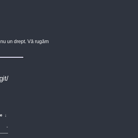
u, nu un drept. Vă rugăm
it/
te
↓
-