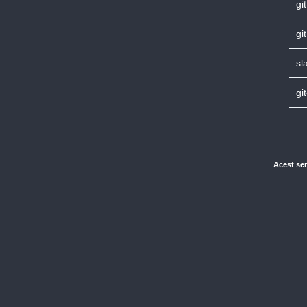
gi
gi
sl
gi
Acest ser