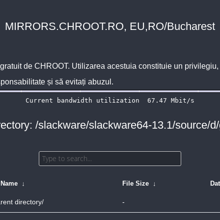
MIRRORS.CHROOT.RO, EU,RO/Bucharest
 gratuit de
CHROOT
. Utilizarea acestuia constituie un privilegi
sponsabilitate și să evitați abuzul.
rectory: /slackware/slackware64-13.1/source/d/g
e Name
↓
File Size
↓
Da
rent directory/
-