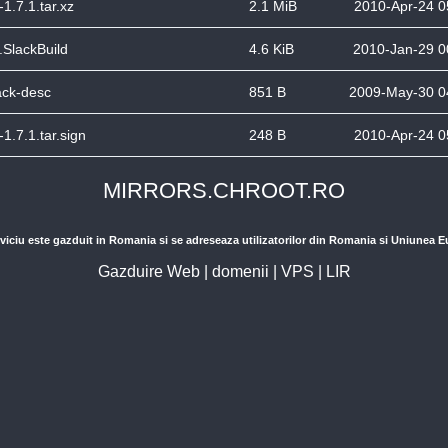
t-1.7.1.tar.xz
2.1 MiB
2010-Apr-24 0
t.SlackBuild
4.6 KiB
2010-Jan-29 0
ack-desc
851 B
2009-May-30 0
t-1.7.1.tar.sign
248 B
2010-Apr-24 0
MIRRORS.CHROOT.RO
viciu este gazduit in Romania si se adreseaza utilizatorilor din Romania si Uniunea 
Gazduire Web
|
domenii
|
VPS
|
LIR