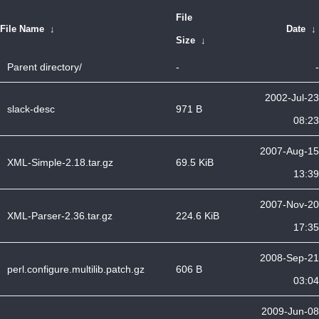
File
File Name
↓
Date
↓
Size
↓
Parent directory/
-
-
2002-Jul-23
slack-desc
971 B
08:23
2007-Aug-15
XML-Simple-2.18.tar.gz
69.5 KiB
13:39
2007-Nov-20
XML-Parser-2.36.tar.gz
224.6 KiB
17:35
2008-Sep-21
perl.configure.multilib.patch.gz
606 B
03:04
2009-Jun-08