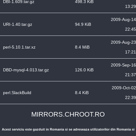
DBI-1.609.tar.gz
498.3 KiB
13:29
2009-Aug-14
URI-1.40.tar.gz
94.9 KiB
22:45
2009-Aug-23
perl-5.10.1.tar.xz
8.4 MiB
17:21
2009-Sep-16
DBD-mysql-4.013.tar.gz
126.0 KiB
21:37
2009-Oct-02
perl.SlackBuild
8.4 KiB
22:39
MIRRORS.CHROOT.RO
Acest serviciu este gazduit in Romania si se adreseaza utilizatorilor din Romania si