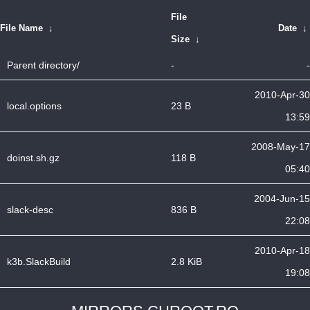
File
File Name
↓
Date
↓
Size
↓
Parent directory/
-
-
2010-Apr-30
local.options
23 B
13:59
2008-May-17
doinst.sh.gz
118 B
05:40
2004-Jun-15
slack-desc
836 B
22:08
2010-Apr-18
k3b.SlackBuild
2.8 KiB
19:08