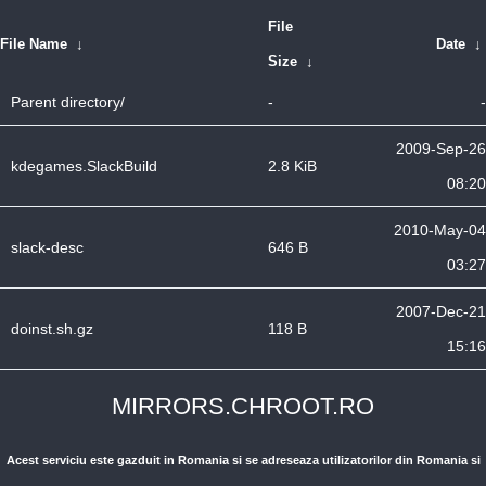
File
File Name
↓
Date
↓
Size
↓
Parent directory/
-
-
2009-Sep-26
kdegames.SlackBuild
2.8 KiB
08:20
2010-May-04
slack-desc
646 B
03:27
2007-Dec-21
doinst.sh.gz
118 B
15:16
MIRRORS.CHROOT.RO
Acest serviciu este gazduit in Romania si se adreseaza utilizatorilor din Romania si