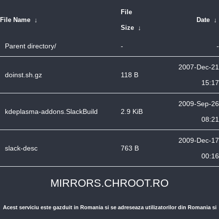
File
File Name
↓
Date
↓
Size
↓
Parent directory/
-
-
2007-Dec-21
doinst.sh.gz
118 B
15:17
2009-Sep-26
kdeplasma-addons.SlackBuild
2.9 KiB
08:21
2009-Dec-17
slack-desc
763 B
00:16
MIRRORS.CHROOT.RO
Acest serviciu este gazduit in Romania si se adreseaza utilizatorilor din Romania si