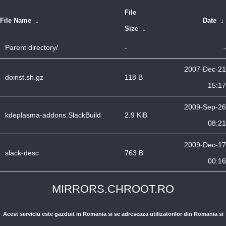
File
File Name
↓
Date
↓
Size
↓
Parent directory/
-
-
2007-Dec-21
doinst.sh.gz
118 B
15:17
2009-Sep-26
kdeplasma-addons.SlackBuild
2.9 KiB
08:21
2009-Dec-17
slack-desc
763 B
00:16
MIRRORS.CHROOT.RO
Acest serviciu este gazduit in Romania si se adreseaza utilizatorilor din Romania si