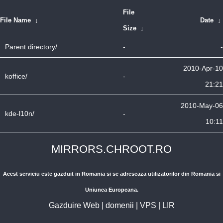
File
File Name
↓
Date
↓
Size
↓
Parent directory/
-
-
2010-Apr-10
koffice/
-
21:21
2010-May-06
kde-l10n/
-
10:11
MIRRORS.CHROOT.RO
Acest serviciu este gazduit in Romania si se adreseaza utilizatorilor din Romania si
Uniunea Europeana.
Gazduire Web
|
domenii
|
VPS
|
LIR