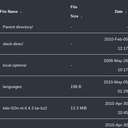
File
File Name
↓
Date
↓
Size
↓
Parent directory/
-
-
2010-Feb-05
slack-desc/
-
12:17
2008-May-26
local.options/
-
10:17
2010-May-05
languages
198 B
01:29
2010-Apr-30
kde-l10n-nl-4.4.3.tar.bz2
13.3 MiB
20:45
2010-Apr-30