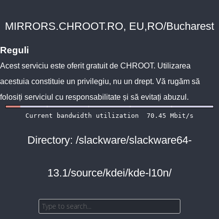
MIRRORS.CHROOT.RO, EU,RO/Bucharest
Reguli
Acest serviciu este oferit gratuit de
CHROOT
. Utilizarea
acestuia constituie un privilegiu, nu un drept. Vă rugăm să
folosiți serviciul cu responsabilitate și să evitați abuzul.
Directory: /slackware/slackware64-
13.1/source/kdei/kde-l10n/