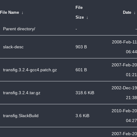
File
File Name
↓
Date
↓
Size
↓
Parent directory/
-
-
2008-Feb-11
slack-desc
903 B
06:44
2007-Feb-20
transfig.3.2.4-gcc4.patch.gz
601 B
01:21
2002-Dec-19
transfig.3.2.4.tar.gz
318.6 KiB
21:38
2010-Feb-20
transfig.SlackBuild
3.6 KiB
04:27
2007-Feb-20