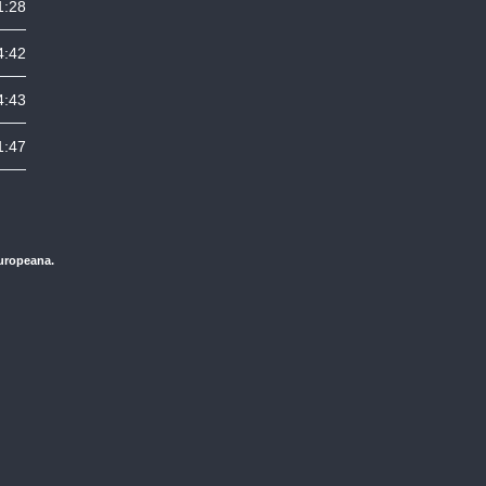
1:28
4:42
4:43
1:47
Europeana.