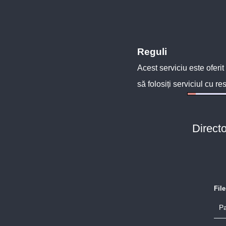
Reguli
Acest serviciu este oferit
să folosiți serviciul cu re
Direct
Fil
Pa