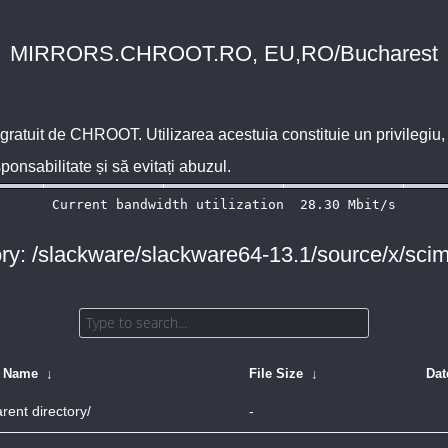
MIRRORS.CHROOT.RO, EU,RO/Bucharest
 gratuit de
CHROOT
. Utilizarea acestuia constituie un privilegi
sponsabilitate și să evitați abuzul.
ory: /slackware/slackware64-13.1/source/x/scim
e Name
↓
File Size
↓
Dat
rent directory/
-