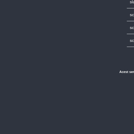
sl
sc
sc
sc
Acest ser