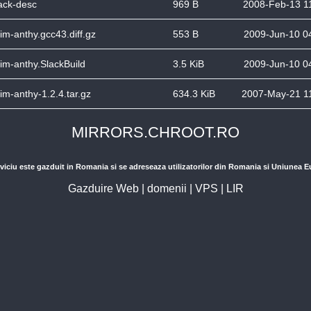
ack-desc
969 B
2008-Feb-13 1
im-anthy.gcc43.diff.gz
553 B
2009-Jun-10 0
im-anthy.SlackBuild
3.5 KiB
2009-Jun-10 0
im-anthy-1.2.4.tar.gz
634.3 KiB
2007-May-21 1
MIRRORS.CHROOT.RO
viciu este gazduit in Romania si se adreseaza utilizatorilor din Romania si Uniunea 
Gazduire Web
|
domenii
|
VPS
|
LIR