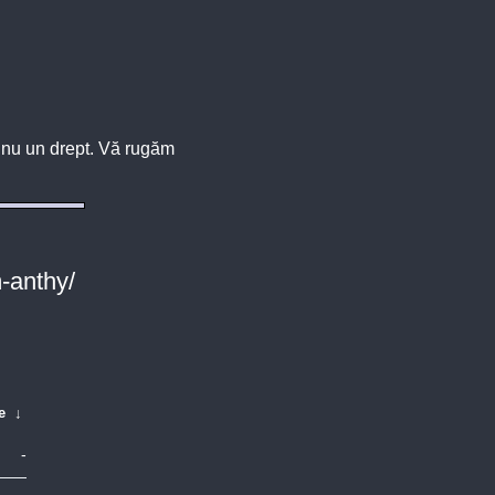
u, nu un drept. Vă rugăm
-anthy/
e
↓
-