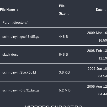
File
File Name
↓
Date
↓
Size
↓
Parent directory/
-
-
2009-Mar-16
scim-pinyin.gcc43.diff.gz
448 B
16:59
2008-Feb-13
slack-desc
848 B
12:19
2009-Jun-10
scim-pinyin.SlackBuild
3.8 KiB
04:54
2005-Aug-12
scim-pinyin-0.5.91.tar.gz
5.2 MiB
04:44