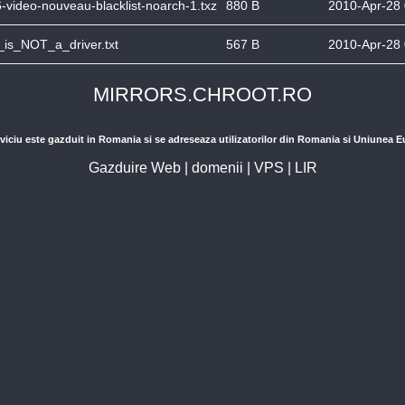
6-video-nouveau-blacklist-noarch-1.txz
880 B
2010-Apr-28 
s_is_NOT_a_driver.txt
567 B
2010-Apr-28 
MIRRORS.CHROOT.RO
viciu este gazduit in Romania si se adreseaza utilizatorilor din Romania si Uniunea 
Gazduire Web
|
domenii
|
VPS
|
LIR