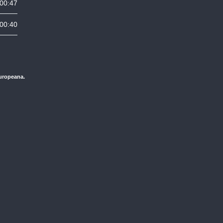
00:47
00:40
Europeana.