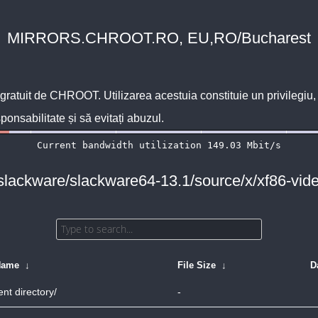
MIRRORS.CHROOT.RO, EU,RO/Bucharest
 gratuit de
CHROOT
. Utilizarea acestuia constituie un privilegi
sponsabilitate și să evitați abuzul.
/slackware/slackware64-13.1/source/x/xf86-vi
Name
↓
File Size
↓
D
nt directory/
-