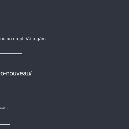
u, nu un drept. Vă rugăm
deo-nouveau/
ate
↓
-