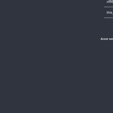
xf8
thi
Acest ser