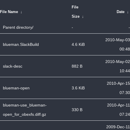
File
File Name
↓
Date
↓
Size
↓
Parent directory/
-
-
2010-May-03
blueman.SlackBuild
4.6 KiB
00:48
2010-May-02
slack-desc
882 B
10:44
2010-Apr-15
blueman-open
3.6 KiB
07:30
blueman-use_blueman-
2010-Apr-11
330 B
open_for_obexfs.diff.gz
07:24
2009-Dec-11