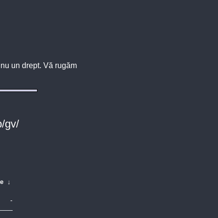
u, nu un drept. Vă rugăm
/gv/
te
↓
-