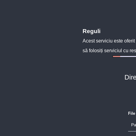
Reguli
Acest serviciu este oferit
să folosiți serviciul cu re
Dir
Fil
Pa