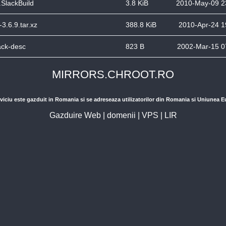
.SlackBuild
3.8 KiB
2010-May-09 2
-3.6.9.tar.xz
388.8 KiB
2010-Apr-24 1
ack-desc
823 B
2002-Mar-15 0
MIRRORS.CHROOT.RO
viciu este gazduit in Romania si se adreseaza utilizatorilor din Romania si Uniunea 
Gazduire Web
|
domenii
|
VPS
|
LIR