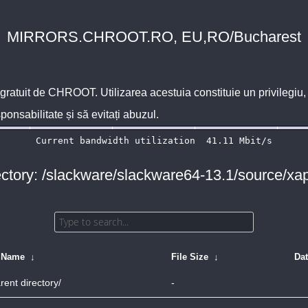
MIRRORS.CHROOT.RO, EU,RO/Bucharest
 gratuit de
CHROOT
. Utilizarea acestuia constituie un privilegi
sponsabilitate și să evitați abuzul.
ectory: /slackware/slackware64-13.1/source/xap
e Name
↓
File Size
↓
Da
rent directory/
-