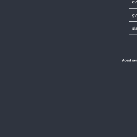
gv
gv
sl
Acest ser