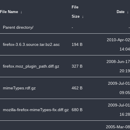
File
File Name
↓
Date
↓
Size
↓
Parent directory/
-
-
2010-Apr-02
firefox-3.6.3.source.tar.bz2.asc
194 B
14:04
2008-Jun-17
firefox.moz_plugin_path.diff.gz
327 B
20:19
2009-Jul-01
mimeTypes.rdf.gz
462 B
09:05
2009-Jul-01
mozilla-firefox-mimeTypes-fix.diff.gz
680 B
16:28
2005-Mar-08