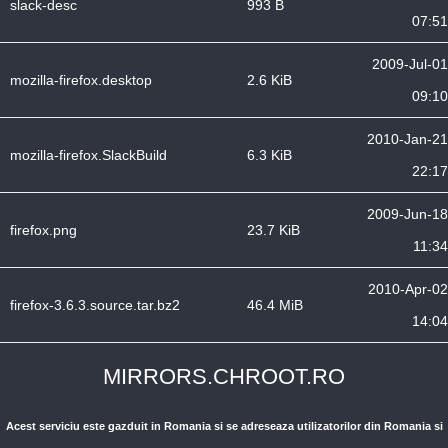
slack-desc
993 B
07:51
2009-Jul-01
mozilla-firefox.desktop
2.6 KiB
09:10
2010-Jan-21
mozilla-firefox.SlackBuild
6.3 KiB
22:17
2009-Jun-18
firefox.png
23.7 KiB
11:34
2010-Apr-02
firefox-3.6.3.source.tar.bz2
46.4 MiB
14:04
MIRRORS.CHROOT.RO
Acest serviciu este gazduit in Romania si se adreseaza utilizatorilor din Romania si