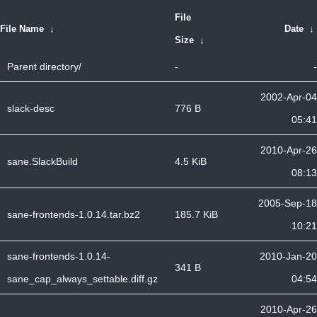
File
File Name
↓
Date
↓
Size
↓
Parent directory/
-
-
2002-Apr-04
slack-desc
776 B
05:41
2010-Apr-26
sane.SlackBuild
4.5 KiB
08:13
2005-Sep-18
sane-frontends-1.0.14.tar.bz2
185.7 KiB
10:21
sane-frontends-1.0.14-
2010-Jan-20
341 B
sane_cap_always_settable.diff.gz
04:54
2010-Apr-26