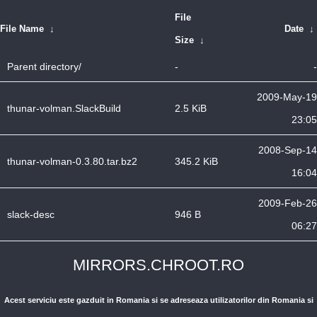
File
File Name
↓
Date
↓
Size
↓
Parent directory/
-
-
2009-May-19
thunar-volman.SlackBuild
2.5 KiB
23:05
2008-Sep-14
thunar-volman-0.3.80.tar.bz2
345.2 KiB
16:04
2009-Feb-26
slack-desc
946 B
06:27
MIRRORS.CHROOT.RO
Acest serviciu este gazduit in Romania si se adreseaza utilizatorilor din Romania si