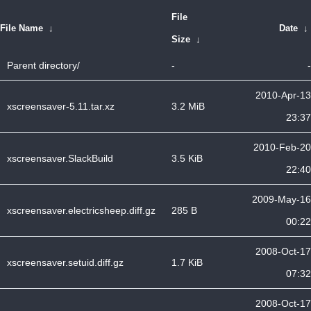
File
File Name
↓
Date
↓
Size
↓
Parent directory/
-
-
2010-Apr-13
xscreensaver-5.11.tar.xz
3.2 MiB
23:37
2010-Feb-20
xscreensaver.SlackBuild
3.5 KiB
22:40
2009-May-16
xscreensaver.electricsheep.diff.gz
285 B
00:22
2008-Oct-17
xscreensaver.setuid.diff.gz
1.7 KiB
07:32
2008-Oct-17