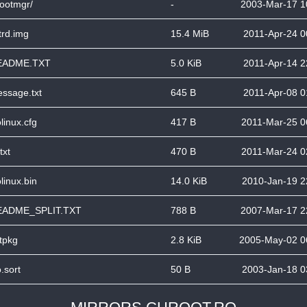
ootmgr/
-
2003-Mar-17 1
itrd.img
15.4 MiB
2011-Apr-24 0
EADME.TXT
5.0 KiB
2011-Apr-14 2
ssage.txt
645 B
2011-Apr-08 0
olinux.cfg
417 B
2011-Mar-25 0
txt
470 B
2011-Mar-24 0
olinux.bin
14.0 KiB
2010-Jan-19 2
EADME_SPLIT.TXT
788 B
2007-Mar-17 2
tpkg
2.8 KiB
2005-May-02 0
o.sort
50 B
2003-Jan-18 0