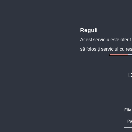
Reguli
Acest serviciu este oferit
să folosiți serviciul cu re
D
Fil
Pa