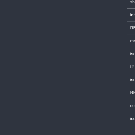
sb
in
R
me
is
f2.
is
R
se
is