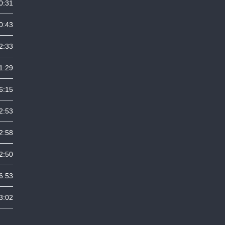
0:31
0:43
2:33
1:29
6:15
2:53
2:58
2:50
6:53
3:02