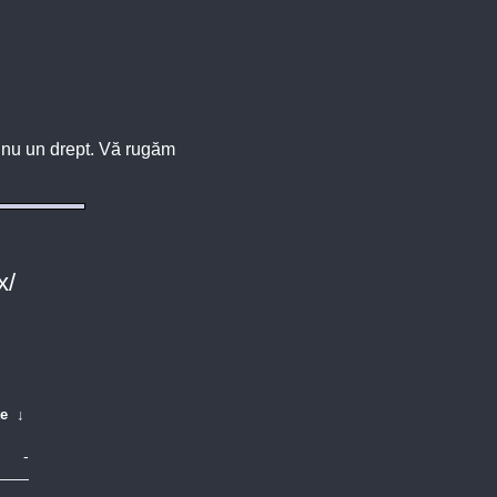
u, nu un drept. Vă rugăm
x/
te
↓
-