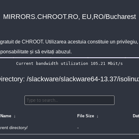
MIRRORS.CHROOT.RO, EU,RO/Bucharest
 gratuit de
CHROOT
. Utilizarea acestuia constituie un privilegi
sponsabilitate și să evitați abuzul.
irectory: /slackware/slackware64-13.37/isolinu
e Name
↓
File Size
↓
Da
rent directory/
-