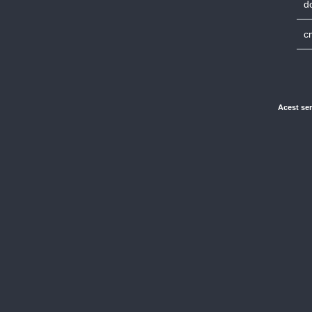
d
c
Acest ser