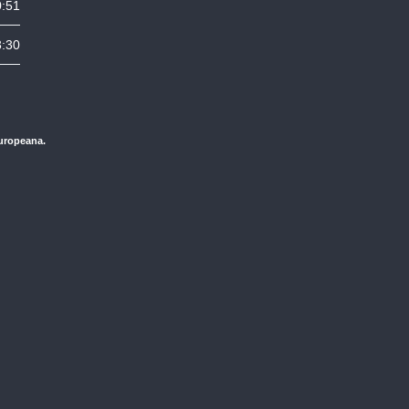
0:51
3:30
Europeana.