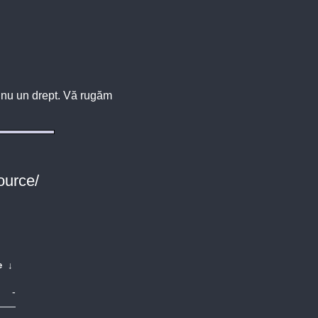
u, nu un drept. Vă rugăm
ource/
e
↓
-