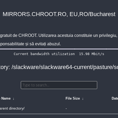
MIRRORS.CHROOT.RO, EU,RO/Bucharest
 gratuit de
CHROOT
. Utilizarea acestuia constituie un privilegi
sponsabilitate și să evitați abuzul.
tory: /slackware/slackware64-current/pasture/s
e Name
↓
File Size
↓
Dat
arent directory/
-