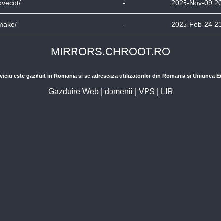
ovecot/
-
2025-Nov-09 2
make/
-
2025-Feb-24 2
MIRRORS.CHROOT.RO
viciu este gazduit in Romania si se adreseaza utilizatorilor din Romania si Uniunea 
Gazduire Web
|
domenii
|
VPS
|
LIR