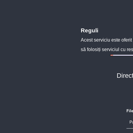
Reguli
Acest serviciu este oferit
să folosiți serviciul cu re
Direc
Fil
P