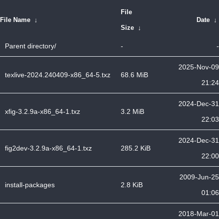
File
File Name
↓
Date
↓
Size
↓
Parent directory/
-
-
2025-Nov-09
texlive-2024.240409-x86_64-5.txz
68.6 MiB
21:24
2024-Dec-31
xfig-3.2.9a-x86_64-1.txz
3.2 MiB
22:03
2024-Dec-31
fig2dev-3.2.9a-x86_64-1.txz
285.2 KiB
22:00
2009-Jun-25
install-packages
2.8 KiB
01:06
2018-Mar-01