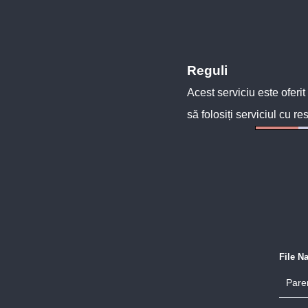
Reguli
Acest serviciu este oferit
să folosiți serviciul cu re
File N
Paren