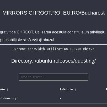
MIRRORS.CHROOT.RO, EU,RO/Bucharest
 gratuit de
CHROOT
. Utilizarea acestuia constituie un privilegi
sponsabilitate și să evitați abuzul.
Directory: /ubuntu-releases/questing/
ame
↓
File Size
↓
t directory/
-