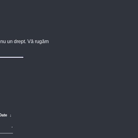
u, nu un drept. Vă rugăm
Date
↓
-