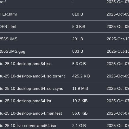
oot/
-
2025-Oct-07
TER.html
810 B
2025-Oct-09
ER.html
5.0 KiB
2025-Oct-09
256SUMS
291 B
2025-Oct-10
256SUMS.gpg
833 B
2025-Oct-10
tu-25.10-desktop-amd64.iso
5.3 GiB
2025-Oct-07
tu-25.10-desktop-amd64.iso.torrent
425.2 KiB
2025-Oct-09
tu-25.10-desktop-amd64.iso.zsync
11.9 MiB
2025-Oct-09
tu-25.10-desktop-amd64.list
19.2 KiB
2025-Oct-07
tu-25.10-desktop-amd64.manifest
56.0 KiB
2025-Oct-07
tu-25.10-live-server-amd64.iso
2.1 GiB
2025-Oct-07