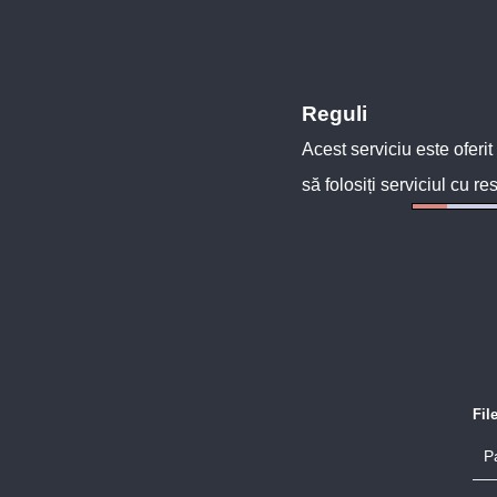
Reguli
Acest serviciu este oferit
să folosiți serviciul cu re
Fil
P