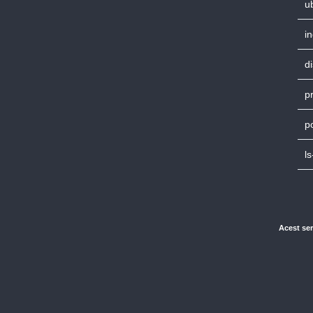
u
in
di
pr
p
ls
Acest ser