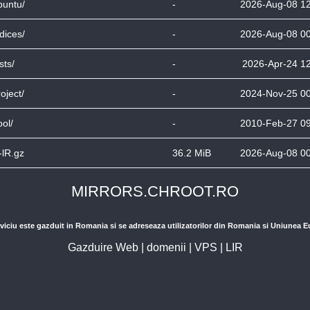
buntu/
-
2026-Aug-08 1
dices/
-
2026-Aug-08 0
sts/
-
2026-Apr-24 1
oject/
-
2024-Nov-25 0
ool/
-
2010-Feb-27 0
-lR.gz
36.2 MiB
2026-Aug-08 0
MIRRORS.CHROOT.RO
viciu este gazduit in Romania si se adreseaza utilizatorilor din Romania si Uniunea 
Gazduire Web
|
domenii
|
VPS
|
LIR