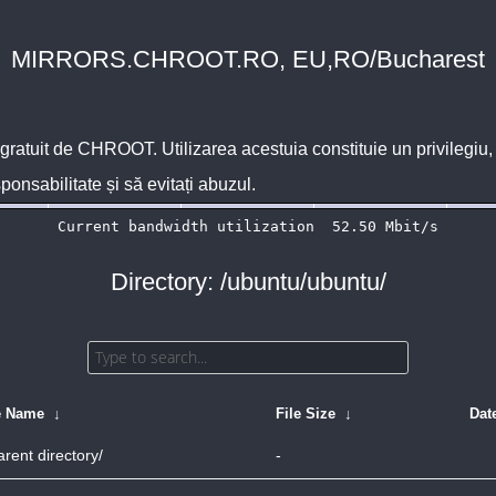
MIRRORS.CHROOT.RO, EU,RO/Bucharest
 gratuit de
CHROOT
. Utilizarea acestuia constituie un privilegi
sponsabilitate și să evitați abuzul.
Directory: /ubuntu/ubuntu/
e Name
↓
File Size
↓
Dat
arent directory/
-