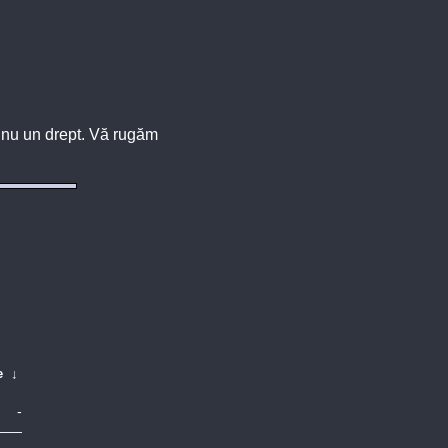
u, nu un drept. Vă rugăm
e
↓
-