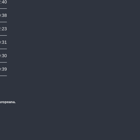
2:40
0:38
2:23
0:31
9:30
0:39
Europeana.