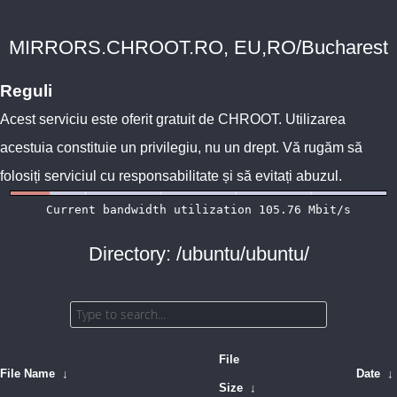
MIRRORS.CHROOT.RO, EU,RO/Bucharest
Reguli
Acest serviciu este oferit gratuit de
CHROOT
. Utilizarea
acestuia constituie un privilegiu, nu un drept. Vă rugăm să
folosiți serviciul cu responsabilitate și să evitați abuzul.
Directory: /ubuntu/ubuntu/
File
File Name
↓
Date
↓
Size
↓