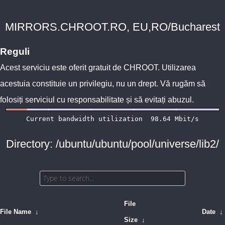
MIRRORS.CHROOT.RO, EU,RO/Bucharest
Reguli
Acest serviciu este oferit gratuit de
CHROOT
. Utilizarea
acestuia constituie un privilegiu, nu un drept. Vă rugăm să
folosiți serviciul cu responsabilitate și să evitați abuzul.
Directory: /ubuntu/ubuntu/pool/universe/lib2/
File
File Name
↓
Date
↓
Size
↓