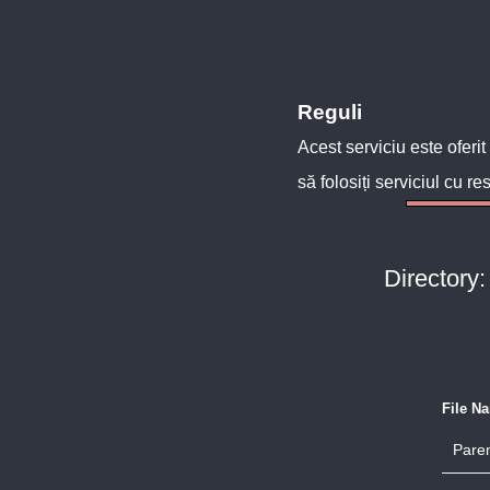
Reguli
Acest serviciu este oferit
să folosiți serviciul cu re
Directory:
File N
Paren