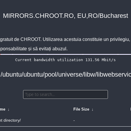
MIRRORS.CHROOT.RO, EU,RO/Bucharest
 gratuit de
CHROOT
. Utilizarea acestuia constituie un privilegi
sponsabilitate și să evitați abuzul.
 /ubuntu/ubuntu/pool/universe/libw/libwebservic
ame
↓
File Size
↓
t directory/
-