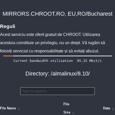
MIRRORS.CHROOT.RO, EU,RO/Bucharest
Reguli
Acest serviciu este oferit gratuit de
CHROOT
. Utilizarea
acestuia constituie un privilegiu, nu un drept. Vă rugăm să
folosiți serviciul cu responsabilitate și să evitați abuzul.
Directory: /almalinux/8.10/
File
File Name
↓
Date
↓
Size
↓