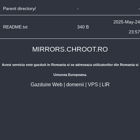
Parent directory/
-
-
2025-May-24
README.txt
340 B
23:57
MIRRORS.CHROOT.RO
Acest serviciu este gazduit in Romania si se adreseaza utilizatorilor din Romania si
Uniunea Europeana.
Gazduire Web
|
domenii
|
VPS
|
LIR