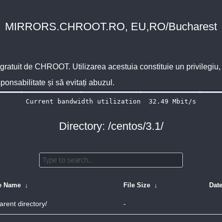
MIRRORS.CHROOT.RO, EU,RO/Bucharest
 gratuit de
CHROOT
. Utilizarea acestuia constituie un privilegi
sponsabilitate și să evitați abuzul.
Directory: /centos/3.1/
le Name
↓
File Size
↓
Dat
arent directory/
-