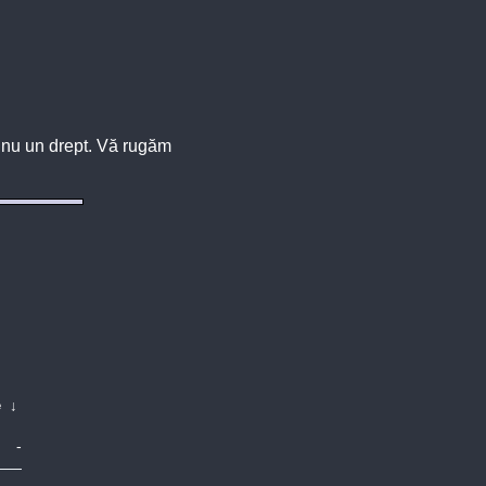
u, nu un drept. Vă rugăm
e
↓
-