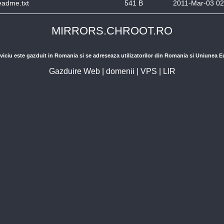
eadme.txt
541 B
2011-Mar-03 02
MIRRORS.CHROOT.RO
viciu este gazduit in Romania si se adreseaza utilizatorilor din Romania si Uniunea 
Gazduire Web
|
domenii
|
VPS
|
LIR