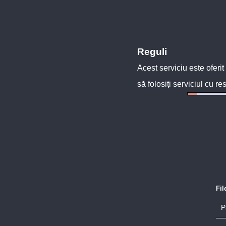
Reguli
Acest serviciu este oferit
să folosiți serviciul cu re
Fi
P