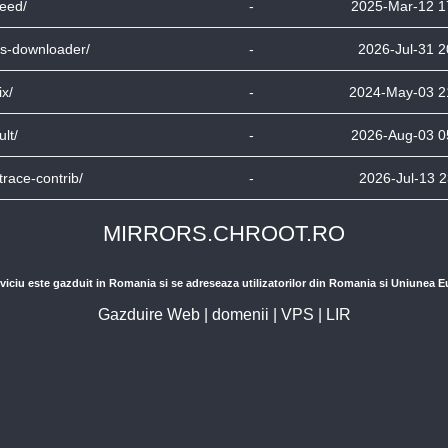
feed/
-
2025-Mar-12 1
s-downloader/
-
2026-Jul-31 2
ix/
-
2024-May-03 2
ult/
-
2026-Aug-03 0
trace-contrib/
-
2026-Jul-13 2
MIRRORS.CHROOT.RO
viciu este gazduit in Romania si se adreseaza utilizatorilor din Romania si Uniunea 
Gazduire Web
|
domenii
|
VPS
|
LIR