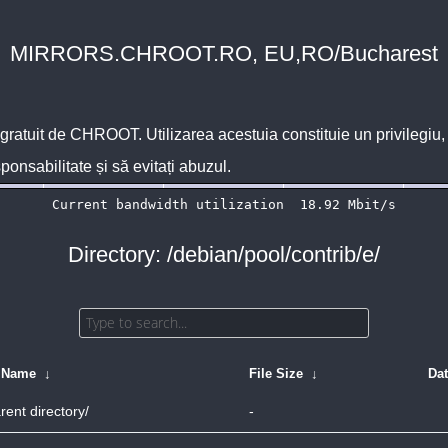
MIRRORS.CHROOT.RO, EU,RO/Bucharest
 gratuit de
CHROOT
. Utilizarea acestuia constituie un privilegi
sponsabilitate și să evitați abuzul.
Directory: /debian/pool/contrib/e/
e Name
↓
File Size
↓
Da
rent directory/
-