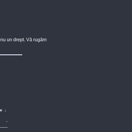
u, nu un drept. Vă rugăm
te
↓
-