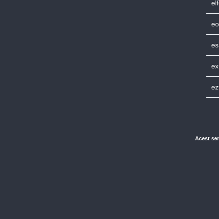
el
eo
es
ex
ez
Acest ser