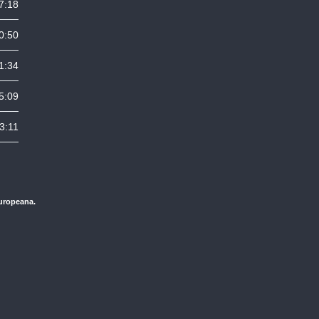
7:18
0:50
1:34
5:09
3:11
Europeana.