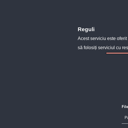
Reguli
Acest serviciu este oferit
să folosiți serviciul cu re
Fil
P