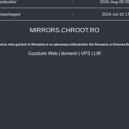
utobuilds/
-
2026-Aug-08 0
inpackages/
-
2024-Jul-10 1
MIRRORS.CHROOT.RO
viciu este gazduit in Romania si se adreseaza utilizatorilor din Romania si Uniunea 
Gazduire Web
|
domenii
|
VPS
|
LIR