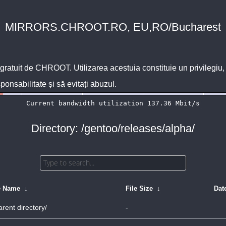
MIRRORS.CHROOT.RO, EU,RO/Bucharest
 gratuit de
CHROOT
. Utilizarea acestuia constituie un privilegi
sponsabilitate și să evitați abuzul.
Directory: /gentoo/releases/alpha/
e Name
↓
File Size
↓
Dat
arent directory/
-