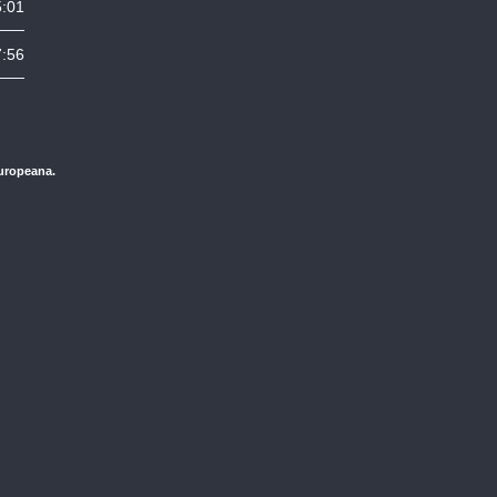
5:01
7:56
Europeana.