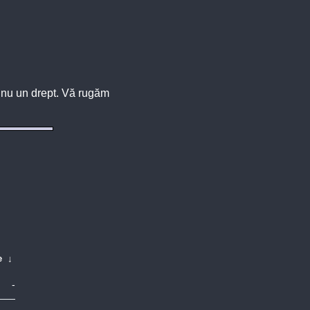
u, nu un drept. Vă rugăm
e
↓
-