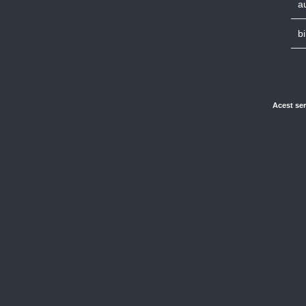
a
b
Acest ser