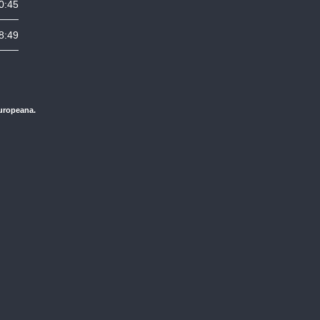
0:45
8:49
Europeana.