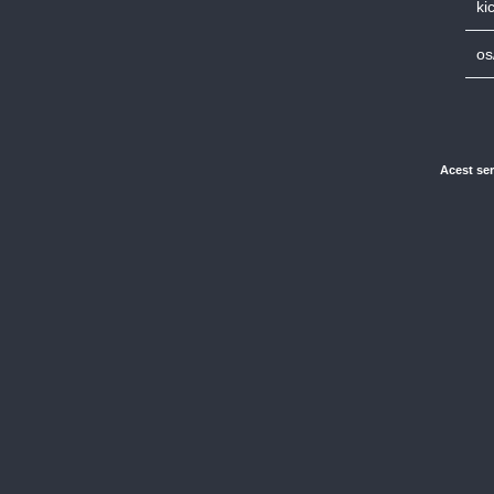
ki
os
Acest ser