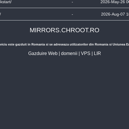
ckstart/
-
2026-May-26 0
/
-
2026-Aug-07 1
MIRRORS.CHROOT.RO
viciu este gazduit in Romania si se adreseaza utilizatorilor din Romania si Uniunea 
Gazduire Web
|
domenii
|
VPS
|
LIR