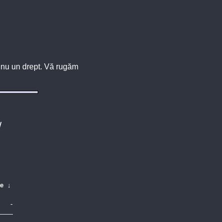
u, nu un drept. Vă rugăm
/
te
↓
-