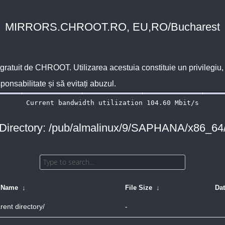
MIRRORS.CHROOT.RO, EU,RO/Bucharest
 gratuit de
CHROOT
. Utilizarea acestuia constituie un privilegi
sponsabilitate și să evitați abuzul.
Directory: /pub/almalinux/9/SAPHANA/x86_64
e Name
↓
File Size
↓
Da
rent directory/
-