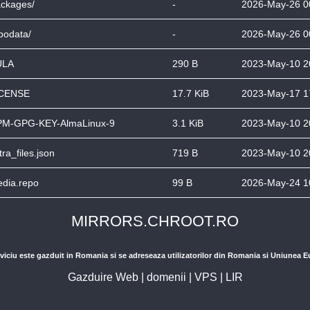
ckages/
-
2026-May-26 0
podata/
-
2026-May-26 0
ULA
290 B
2023-May-10 2
ICENSE
17.7 KiB
2023-May-17 1
M-GPG-KEY-AlmaLinux-9
3.1 KiB
2023-May-10 2
tra_files.json
719 B
2023-May-10 2
dia.repo
99 B
2026-May-24 1
MIRRORS.CHROOT.RO
viciu este gazduit in Romania si se adreseaza utilizatorilor din Romania si Uniunea 
Gazduire Web
|
domenii
|
VPS
|
LIR