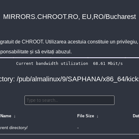
MIRRORS.CHROOT.RO, EU,RO/Bucharest
 gratuit de
CHROOT
. Utilizarea acestuia constituie un privilegi
sponsabilitate și să evitați abuzul.
ctory: /pub/almalinux/9/SAPHANA/x86_64/kicks
e Name
↓
File Size
↓
Da
rent directory/
-