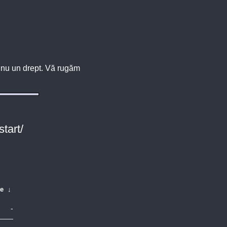
u, nu un drept. Vă rugăm
tart/
te
↓
-