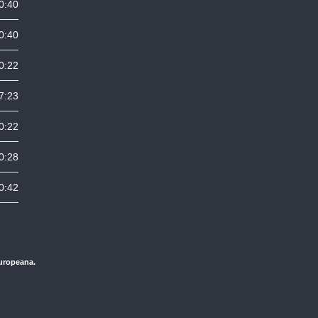
0:40
0:40
0:22
7:23
0:22
0:28
0:42
Europeana.