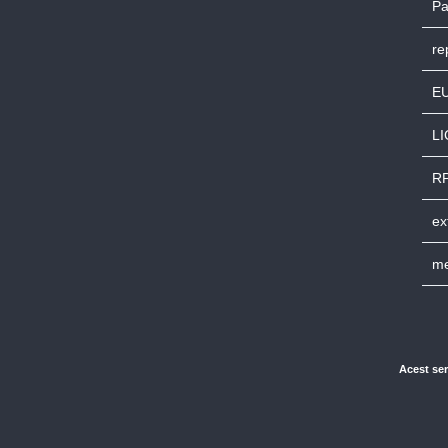
Pa
re
E
L
RP
ex
me
Acest ser