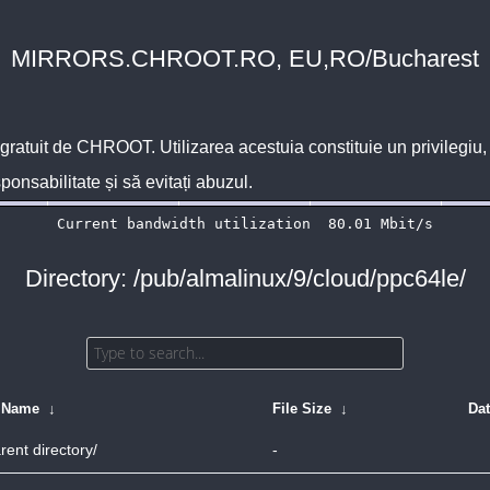
MIRRORS.CHROOT.RO, EU,RO/Bucharest
 gratuit de
CHROOT
. Utilizarea acestuia constituie un privilegi
sponsabilitate și să evitați abuzul.
Directory: /pub/almalinux/9/cloud/ppc64le/
e Name
↓
File Size
↓
Da
rent directory/
-