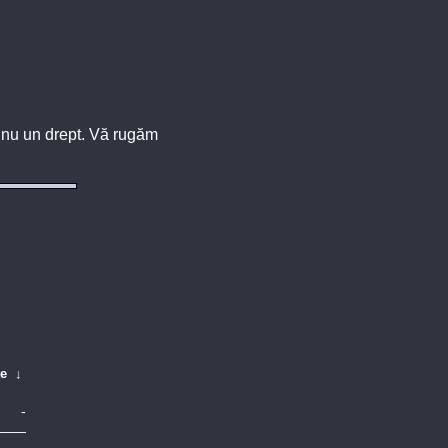
u, nu un drept. Vă rugăm
te
↓
-