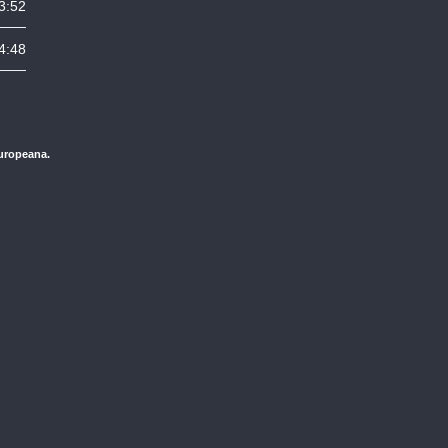
3:52
4:48
Europeana.