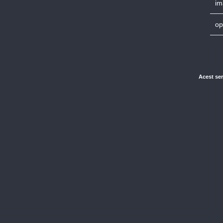
im
op
Acest ser