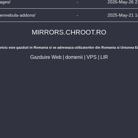
ages/
-
2026-May-26 2
ennebula-addons/
-
2025-May-21 1
MIRRORS.CHROOT.RO
viciu este gazduit in Romania si se adreseaza utilizatorilor din Romania si Uniunea 
Gazduire Web
|
domenii
|
VPS
|
LIR