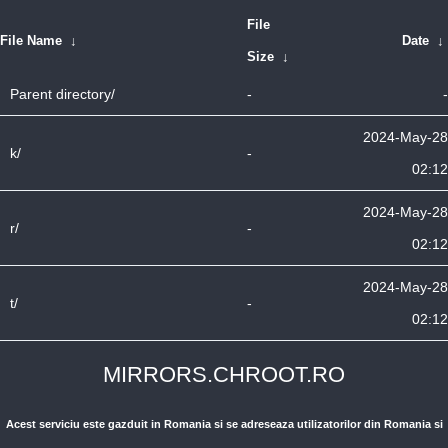
File
File Name
↓
Date
↓
Size
↓
Parent directory/
-
-
2024-May-28
k/
-
02:12
2024-May-28
r/
-
02:12
2024-May-28
t/
-
02:12
MIRRORS.CHROOT.RO
Acest serviciu este gazduit in Romania si se adreseaza utilizatorilor din Romania si