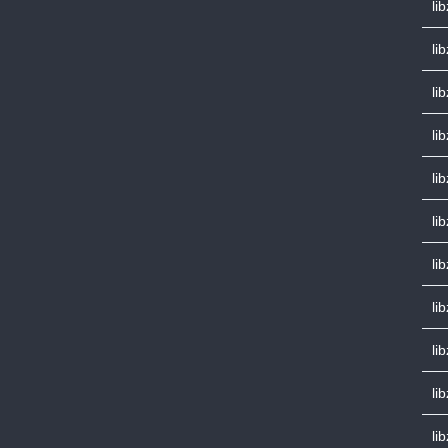
li
li
li
li
lib
li
li
li
li
li
li