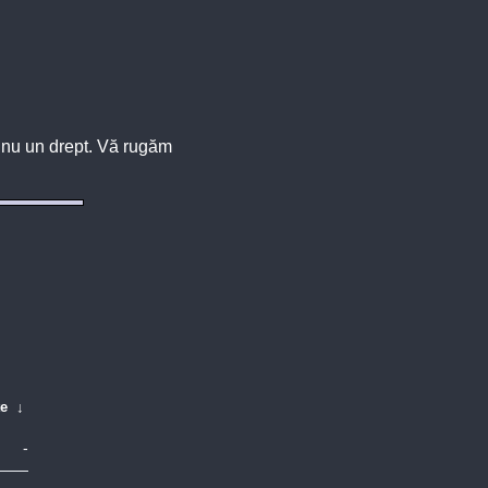
u, nu un drept. Vă rugăm
te
↓
-