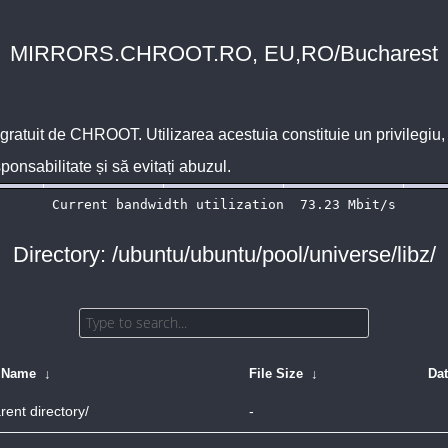
MIRRORS.CHROOT.RO, EU,RO/Bucharest
 gratuit de
CHROOT
. Utilizarea acestuia constituie un privilegi
sponsabilitate și să evitați abuzul.
Directory: /ubuntu/ubuntu/pool/universe/libz/
e Name
↓
File Size
↓
Da
rent directory/
-