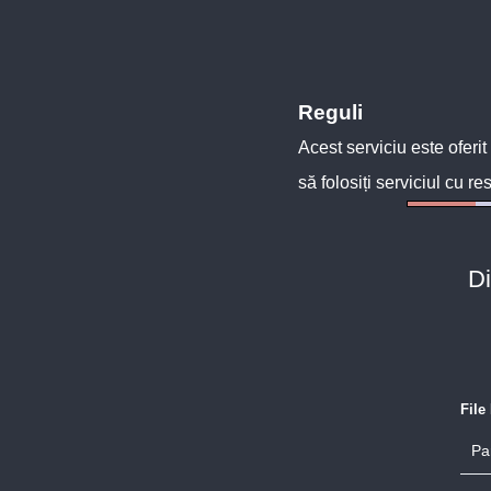
Reguli
Acest serviciu este oferit
să folosiți serviciul cu re
Di
File
Pa