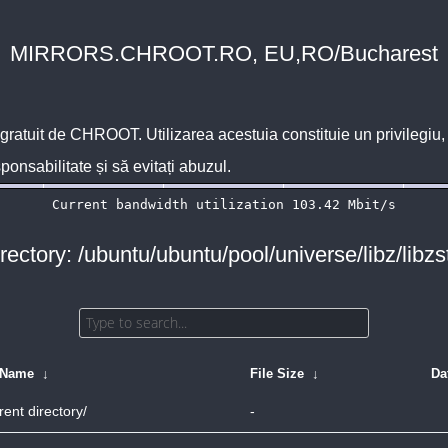
MIRRORS.CHROOT.RO, EU,RO/Bucharest
 gratuit de
CHROOT
. Utilizarea acestuia constituie un privilegi
sponsabilitate și să evitați abuzul.
rectory: /ubuntu/ubuntu/pool/universe/libz/libzs
 Name
↓
File Size
↓
Da
rent directory/
-