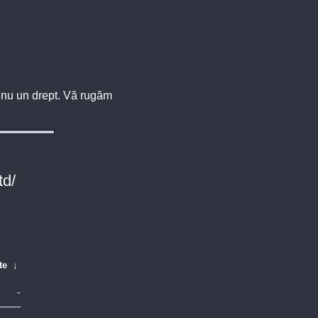
u, nu un drept. Vă rugăm
td/
te
↓
-